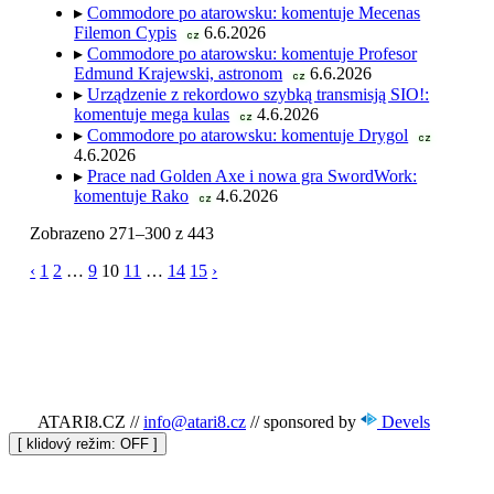
▸
Commodore po atarowsku: komentuje Mecenas
Filemon Cypis
6.6.2026
cz
▸
Commodore po atarowsku: komentuje Profesor
Edmund Krajewski, astronom
6.6.2026
cz
▸
Urządzenie z rekordowo szybką transmisją SIO!:
komentuje mega kulas
4.6.2026
cz
▸
Commodore po atarowsku: komentuje Drygol
cz
4.6.2026
▸
Prace nad Golden Axe i nowa gra SwordWork:
komentuje Rako
4.6.2026
cz
Zobrazeno 271–300 z 443
‹
1
2
…
9
10
11
…
14
15
›
ATARI8.CZ
//
info@atari8.cz
//
sponsored by
Devels
[ klidový režim:
]