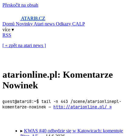
Přeskočit na obsah
ATARI8
.CZ
Domů
Novinky
Atari news
Odkazy
CALP
více ▾
RSS
[ « zpět na atari news ]
atarionline.pl: Komentarze
Nowinek
guest@atari8:~$ tail -n 443 /scene/atarionlinepl-
komentarze-nowinek —
http://atarionline.pl/ »
▸
KWAS #40 odbędzie się w Katowicach: komentuje