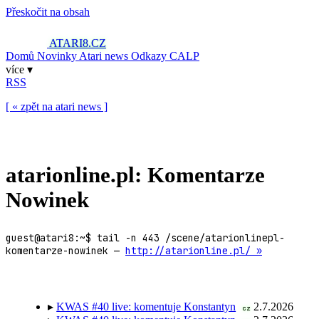
Přeskočit na obsah
ATARI8
.CZ
Domů
Novinky
Atari news
Odkazy
CALP
více ▾
RSS
[ « zpět na atari news ]
atarionline.pl: Komentarze
Nowinek
guest@atari8:~$ tail -n 443 /scene/atarionlinepl-
komentarze-nowinek —
http://atarionline.pl/ »
▸
KWAS #40 live: komentuje Konstantyn
2.7.2026
cz