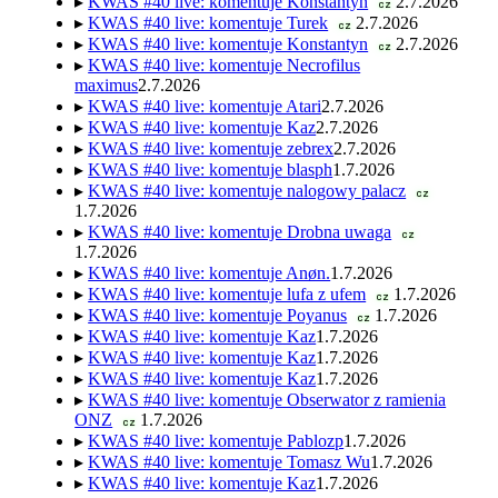
▸
KWAS #40 live: komentuje Konstantyn
2.7.2026
cz
▸
KWAS #40 live: komentuje Turek
2.7.2026
cz
▸
KWAS #40 live: komentuje Konstantyn
2.7.2026
cz
▸
KWAS #40 live: komentuje Necrofilus
maximus
2.7.2026
▸
KWAS #40 live: komentuje Atari
2.7.2026
▸
KWAS #40 live: komentuje Kaz
2.7.2026
▸
KWAS #40 live: komentuje zebrex
2.7.2026
▸
KWAS #40 live: komentuje blasph
1.7.2026
▸
KWAS #40 live: komentuje nalogowy palacz
cz
1.7.2026
▸
KWAS #40 live: komentuje Drobna uwaga
cz
1.7.2026
▸
KWAS #40 live: komentuje Anøn.
1.7.2026
▸
KWAS #40 live: komentuje lufa z ufem
1.7.2026
cz
▸
KWAS #40 live: komentuje Poyanus
1.7.2026
cz
▸
KWAS #40 live: komentuje Kaz
1.7.2026
▸
KWAS #40 live: komentuje Kaz
1.7.2026
▸
KWAS #40 live: komentuje Kaz
1.7.2026
▸
KWAS #40 live: komentuje Obserwator z ramienia
ONZ
1.7.2026
cz
▸
KWAS #40 live: komentuje Pablozp
1.7.2026
▸
KWAS #40 live: komentuje Tomasz Wu
1.7.2026
▸
KWAS #40 live: komentuje Kaz
1.7.2026