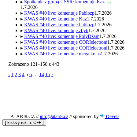
▸
Spotkanie z grupą USSR: komentuje Kaz
cz
1.7.2026
▸
KWAS #40 live: komentuje Pablozp
1.7.2026
▸
KWAS #40 live: komentuje Kaz
1.7.2026
▸
KWAS #40 live: komentuje Pablozp
1.7.2026
▸
KWAS #40 live: komentuje zbyti
1.7.2026
▸
KWAS #40 live: komentuje PolyDżam
1.7.2026
▸
KWAS #40 live: komentuje CORIelectroni
1.7.2026
▸
KWAS #40 live: komentuje CORIelectroni
1.7.2026
▸
KWAS #40 live: komentuje mega kulas
1.7.2026
Zobrazeno 121–150 z 443
‹
1
2
3
4
5
6
…
14
15
›
ATARI8.CZ
//
info@atari8.cz
//
sponsored by
Devels
[ klidový režim:
]