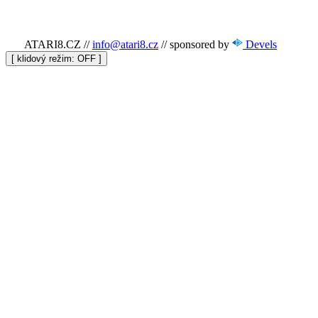
ATARI8.CZ
//
info@atari8.cz
//
sponsored by
Devels
[ klidový režim:
]