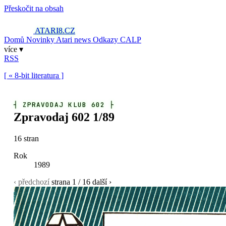
Přeskočit na obsah
ATARI8
.CZ
Domů
Novinky
Atari news
Odkazy
CALP
více ▾
RSS
[ « 8-bit literatura ]
┤
ZPRAVODAJ KLUB 602
├
Zpravodaj 602 1/89
16 stran
Rok
1989
‹ předchozí
strana
1
/ 16
další ›