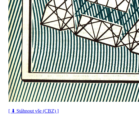
[ ⬇ Stáhnout vše (CBZ) ]