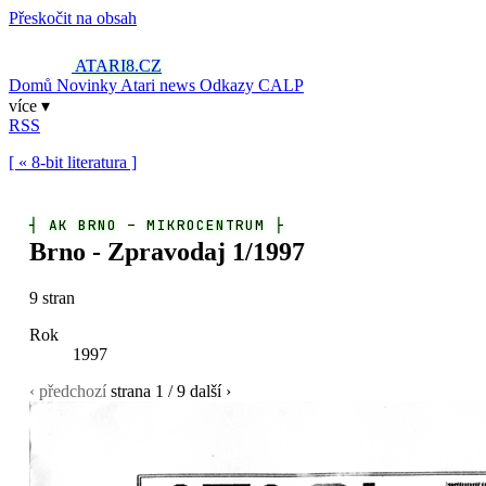
Přeskočit na obsah
ATARI8
.CZ
Domů
Novinky
Atari news
Odkazy
CALP
více ▾
RSS
[ « 8-bit literatura ]
┤
AK BRNO – MIKROCENTRUM
├
Brno - Zpravodaj 1/1997
9 stran
Rok
1997
‹ předchozí
strana
1
/ 9
další ›