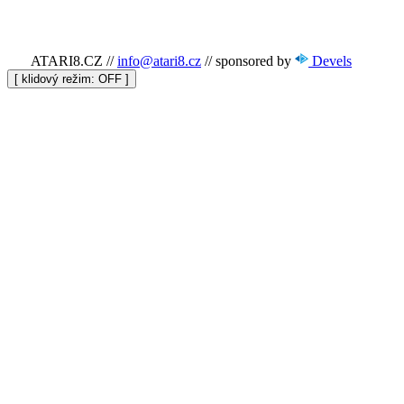
ATARI8.CZ
//
info@atari8.cz
//
sponsored by
Devels
[ klidový režim:
]