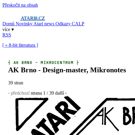
Přeskočit na obsah
ATARI8
.CZ
Domů
Novinky
Atari news
Odkazy
CALP
více ▾
RSS
[ « 8-bit literatura ]
┤
AK BRNO – MIKROCENTRUM
├
AK Brno - Design-master, Mikronotes
39 stran
‹ předchozí
strana
1
/ 39
další ›