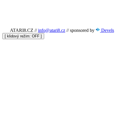
ATARI8.CZ
//
info@atari8.cz
//
sponsored by
Devels
[ klidový režim:
]