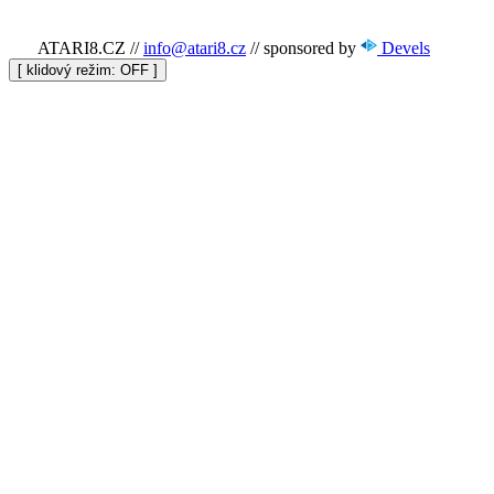
ATARI8.CZ
//
info@atari8.cz
//
sponsored by
Devels
[ klidový režim:
]