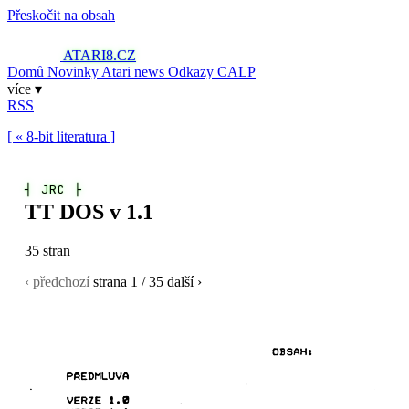
Přeskočit na obsah
ATARI8
.CZ
Domů
Novinky
Atari news
Odkazy
CALP
více ▾
RSS
[ « 8-bit literatura ]
┤
JRC
├
TT DOS v 1.1
35 stran
‹ předchozí
strana
1
/ 35
další ›