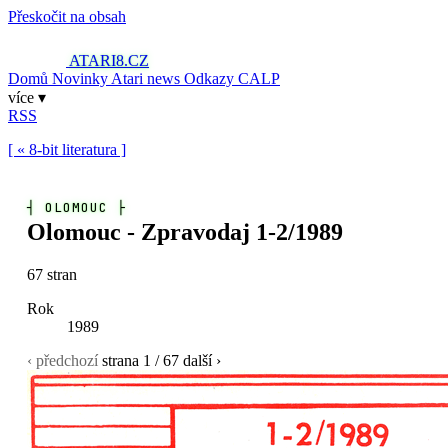
Přeskočit na obsah
ATARI8
.CZ
Domů
Novinky
Atari news
Odkazy
CALP
více ▾
RSS
[ « 8-bit literatura ]
┤
OLOMOUC
├
Olomouc - Zpravodaj 1-2/1989
67 stran
Rok
1989
‹ předchozí
strana
1
/ 67
další ›