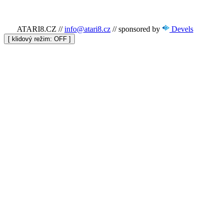
ATARI8.CZ
//
info@atari8.cz
//
sponsored by
Devels
[ klidový režim:
]