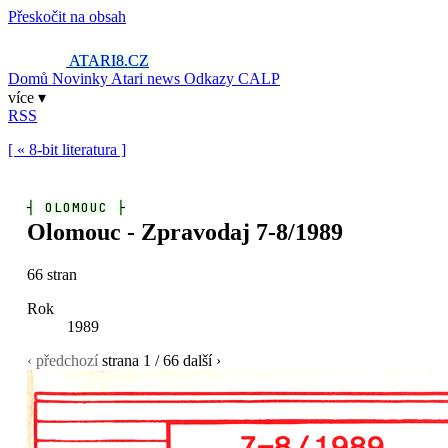
Přeskočit na obsah
ATARI8
.CZ
Domů
Novinky
Atari news
Odkazy
CALP
více ▾
RSS
[ « 8-bit literatura ]
┤
OLOMOUC
├
Olomouc - Zpravodaj 7-8/1989
66 stran
Rok
1989
‹ předchozí
strana
1
/ 66
další ›