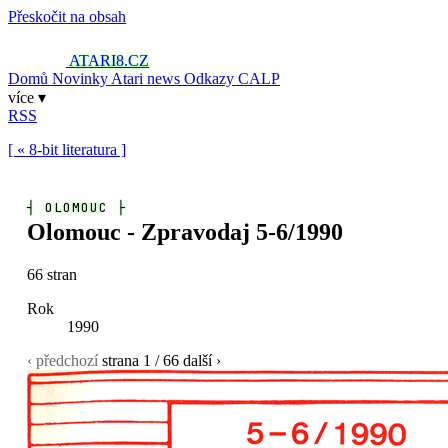
Přeskočit na obsah
ATARI8
.CZ
Domů
Novinky
Atari news
Odkazy
CALP
více ▾
RSS
[ « 8-bit literatura ]
┤
OLOMOUC
├
Olomouc - Zpravodaj 5-6/1990
66 stran
Rok
1990
‹ předchozí
strana
1
/ 66
další ›