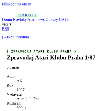
Přeskočit na obsah
ATARI8
.CZ
Domů
Novinky
Atari news
Odkazy
CALP
více ▾
RSS
[ « 8-bit literatura ]
┤
ZPRAVODAJ ATARI KLUBU PRAHA
├
Zpravodaj Atari Klubu Praha 1/87
26 stran
Autor
AK
Rok
1987
Vydavatel
Atari klub Praha
Rozlišení
600px