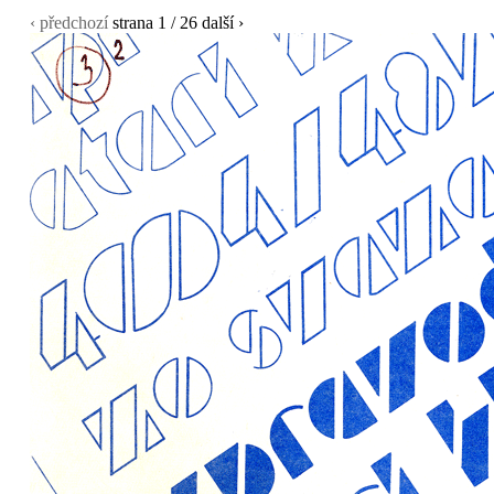
‹ předchozí
strana
1
/ 26
další ›