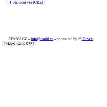
[ ⬇ Stáhnout vše (CBZ) ]
ATARI8.CZ
//
info@atari8.cz
//
sponsored by
Devels
[ klidový režim:
]