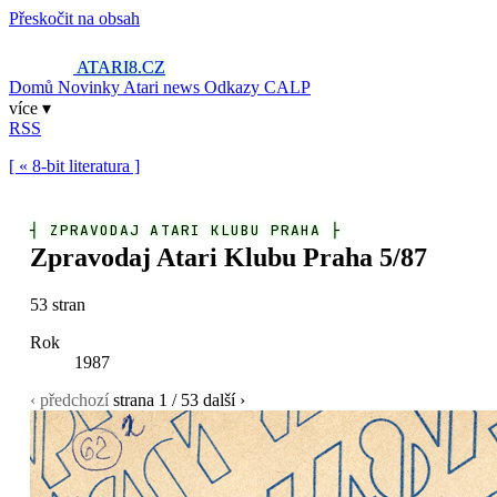
Přeskočit na obsah
ATARI8
.CZ
Domů
Novinky
Atari news
Odkazy
CALP
více ▾
RSS
[ « 8-bit literatura ]
┤
ZPRAVODAJ ATARI KLUBU PRAHA
├
Zpravodaj Atari Klubu Praha 5/87
53 stran
Rok
1987
‹ předchozí
strana
1
/ 53
další ›