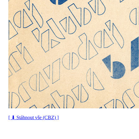
[ ⬇ Stáhnout vše (CBZ) ]