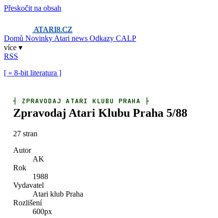
Přeskočit na obsah
ATARI8
.CZ
Domů
Novinky
Atari news
Odkazy
CALP
více ▾
RSS
[ « 8-bit literatura ]
┤
ZPRAVODAJ ATARI KLUBU PRAHA
├
Zpravodaj Atari Klubu Praha 5/88
27 stran
Autor
AK
Rok
1988
Vydavatel
Atari klub Praha
Rozlišení
600px