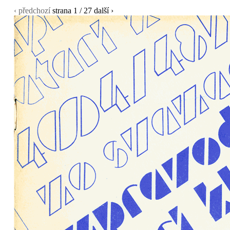
‹ předchozí
strana
1
/ 27
další ›