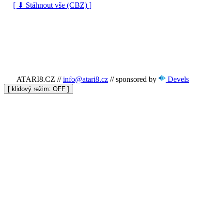
[ ⬇ Stáhnout vše (CBZ) ]
ATARI8.CZ
//
info@atari8.cz
//
sponsored by
Devels
[ klidový režim:
]