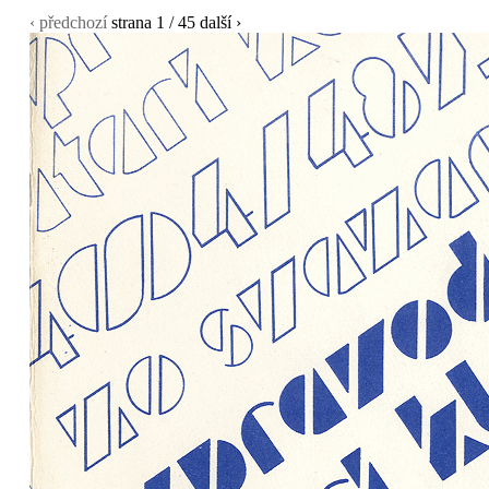
‹ předchozí
strana
1
/ 45
další ›