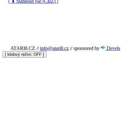
[ ⬇ Stáhnout vše (CBZ) ]
ATARI8.CZ
//
info@atari8.cz
//
sponsored by
Devels
[ klidový režim:
]