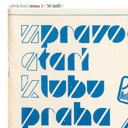
‹ předchozí
strana
1
/ 50
další ›