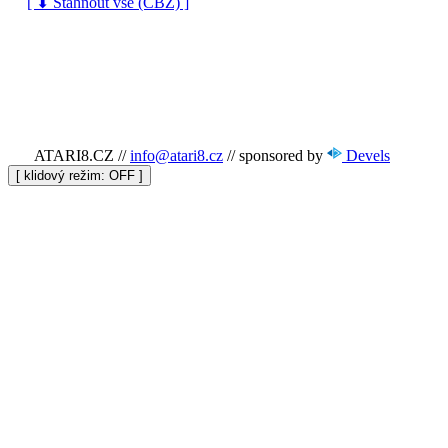
[ ⬇ Stáhnout vše (CBZ) ]
ATARI8.CZ
//
info@atari8.cz
//
sponsored by
Devels
[ klidový režim:
]