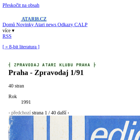
Přeskočit na obsah
ATARI8
.CZ
Domů
Novinky
Atari news
Odkazy
CALP
více ▾
RSS
[ « 8-bit literatura ]
┤
ZPRAVODAJ ATARI KLUBU PRAHA
├
Praha - Zpravodaj 1/91
40 stran
Rok
1991
‹ předchozí
strana
1
/ 40
další ›