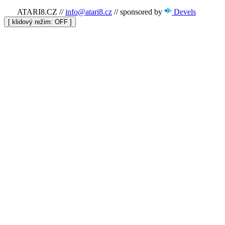
ATARI8.CZ
//
info@atari8.cz
//
sponsored by
Devels
[ klidový režim:
]