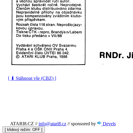
[ ⬇ Stáhnout vše (CBZ) ]
ATARI8.CZ
//
info@atari8.cz
//
sponsored by
Devels
[ klidový režim:
]