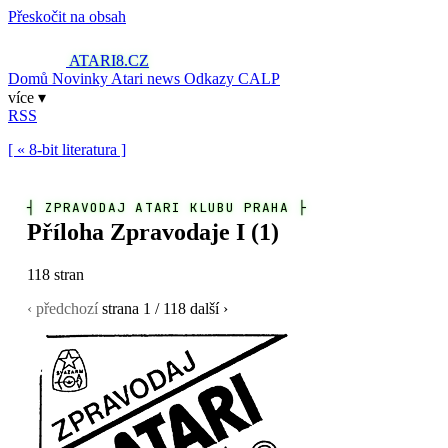
Přeskočit na obsah
ATARI8
.CZ
Domů
Novinky
Atari news
Odkazy
CALP
více ▾
RSS
[ « 8-bit literatura ]
┤
ZPRAVODAJ ATARI KLUBU PRAHA
├
Příloha Zpravodaje I (1)
118 stran
‹ předchozí
strana
1
/ 118
další ›