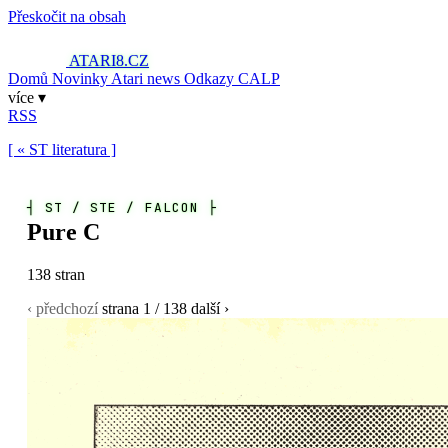
Přeskočit na obsah
ATARI8
.CZ
Domů
Novinky
Atari news
Odkazy
CALP
více ▾
RSS
[ « ST literatura ]
┤
ST / STE / FALCON
├
Pure C
138 stran
‹ předchozí
strana
1
/ 138
další ›