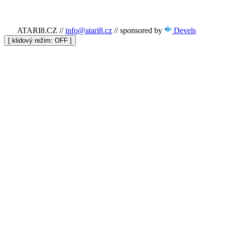
ATARI8.CZ
//
info@atari8.cz
//
sponsored by
Devels
[ klidový režim:
]