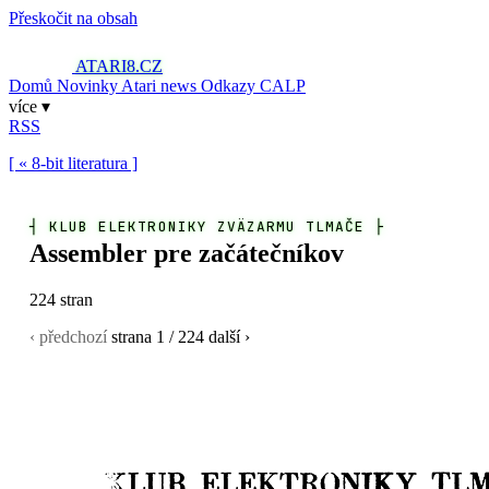
Přeskočit na obsah
ATARI8
.CZ
Domů
Novinky
Atari news
Odkazy
CALP
více ▾
RSS
[ « 8-bit literatura ]
┤
KLUB ELEKTRONIKY ZVÄZARMU TLMAČE
├
Assembler pre začátečníkov
224 stran
‹ předchozí
strana
1
/ 224
další ›