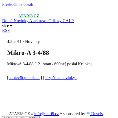
Přeskočit na obsah
ATARI8
.CZ
Domů
Novinky
Atari news
Odkazy
CALP
více ▾
RSS
4.2.2011 · Novinky
Mikro-A 3-4/88
Mikro-A 3-4/88 [121 stran / 600px] poslal Krupkaj
[ » otevřít publikaci ]
[ « zpět na novinky ]
ATARI8.CZ
//
info@atari8.cz
//
sponsored by
Devels