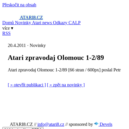
Přeskočit na obsah
ATARI8
.CZ
Domů
Novinky
Atari news
Odkazy
CALP
více ▾
RSS
20.4.2011 · Novinky
Atari zpravodaj Olomouc 1-2/89
Atari zpravodaj Olomouc 1-2/89 [66 stran / 600px] poslal Petr
[ » otevřít publikaci ]
[ « zpět na novinky ]
ATARI8.CZ
//
info@atari8.cz
//
sponsored by
Devels