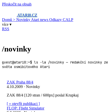
Přeskočit na obsah
ATARI8
.CZ
Domů
> Novinky
Atari news
Odkazy
CALP
více ▾
RSS
/novinky
guest@atari8:~$ ls -la /novinky — redakční novinky ze
světa osmibitového Atari
ZAK Praha 88/4
4.10.2009 · Novinky
ZAK 88/4 [120 stran / 600px] poslal Krupkaj
[ » otevřít publikaci ]
FLOP: Flight Simulator