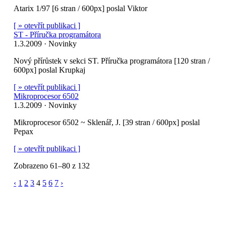
Atarix 1/97 [6 stran / 600px] poslal Viktor
[ » otevřít publikaci ]
ST - Příručka programátora
1.3.2009 · Novinky
Nový přírůstek v sekci ST. Příručka programátora [120 stran /
600px] poslal Krupkaj
[ » otevřít publikaci ]
Mikroprocesor 6502
1.3.2009 · Novinky
Mikroprocesor 6502 ~ Sklenář, J. [39 stran / 600px] poslal
Pepax
[ » otevřít publikaci ]
Zobrazeno 61–80 z 132
‹
1
2
3
4
5
6
7
›